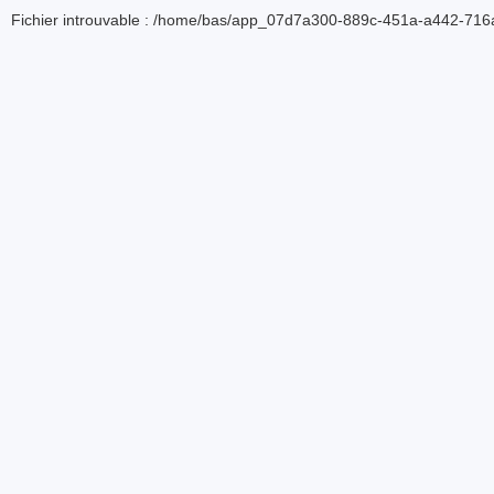
Fichier introuvable : /home/bas/app_07d7a300-889c-451a-a442-716a5