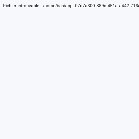
Fichier introuvable : /home/bas/app_07d7a300-889c-451a-a442-716a5