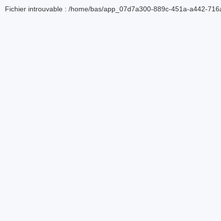
Fichier introuvable : /home/bas/app_07d7a300-889c-451a-a442-716a5