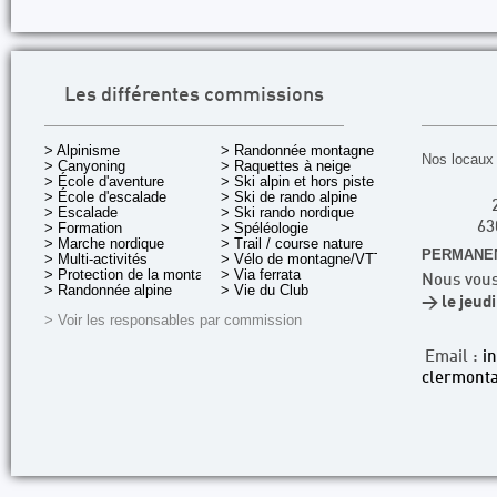
Les différentes commissions
> Alpinisme
> Randonnée montagne
Nos locaux 
> Canyoning
> Raquettes à neige
> École d'aventure
> Ski alpin et hors piste
> École d'escalade
> Ski de rando alpine
> Escalade
> Ski rando nordique
> Formation
> Spéléologie
63
> Marche nordique
> Trail / course nature
PERMANEN
> Multi-activités
> Vélo de montagne/VTT
> Protection de la montagne
> Via ferrata
Nous vous
> Randonnée alpine
> Vie du Club
> le jeud
> Voir les responsables par commission
Email :
i
clermonta