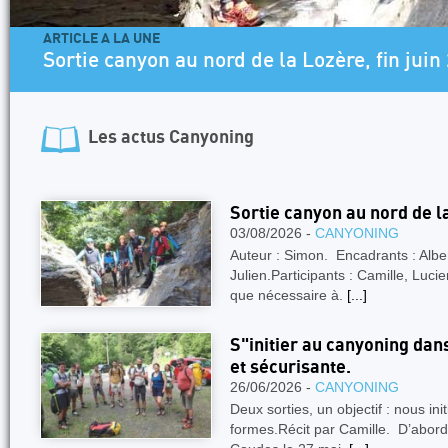
ARTICLE A LA UNE
Sortie canyon au nord de la Lozère, fin juin
Les actus
Canyoning
Sortie canyon au nord de la
03/08/2026 -
CANYONING
Auteur : Simon. Encadrants : Albe
Julien.Participants : Camille, Luci
que nécessaire à.
[...]
S"initier au canyoning da
et sécurisante.
26/06/2026 -
CANYONING
Deux sorties, un objectif : nous in
formes.Récit par Camille. D’abord 