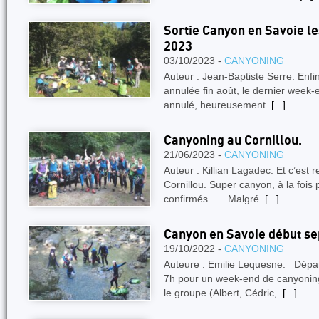
Sortie Canyon en Savoie l
2023
03/10/2023 -
CANYONING
Auteur : Jean-Baptiste Serre. Enfi
annulée fin août, le dernier week-
annulé, heureusement.
[...]
Canyoning au Cornillou.
21/06/2023 -
CANYONING
Auteur : Killian Lagadec. Et c’est 
Cornillou. Super canyon, à la fois 
confirmés. Malgré.
[...]
Canyon en Savoie début s
19/10/2022 -
CANYONING
Auteure : Emilie Lequesne. Dépar
7h pour un week-end de canyoning
le groupe (Albert, Cédric,.
[...]