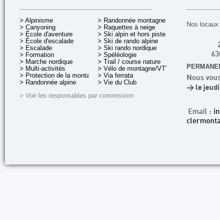
> Alpinisme
> Randonnée montagne
Nos locaux 
> Canyoning
> Raquettes à neige
> École d'aventure
> Ski alpin et hors piste
> École d'escalade
> Ski de rando alpine
> Escalade
> Ski rando nordique
> Formation
> Spéléologie
63
> Marche nordique
> Trail / course nature
PERMANEN
> Multi-activités
> Vélo de montagne/VTT
> Protection de la montagne
> Via ferrata
Nous vous
> Randonnée alpine
> Vie du Club
> le jeud
> Voir les responsables par commission
Email :
i
clermonta