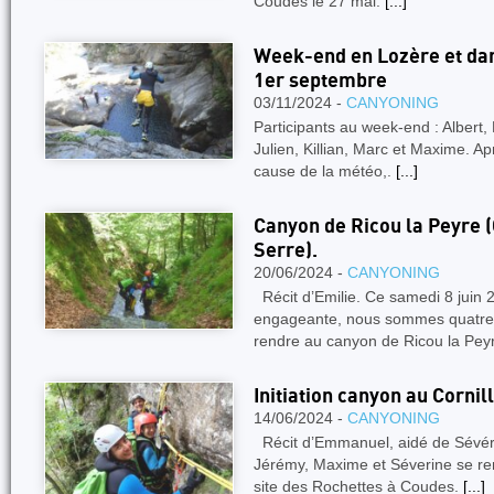
Coudes le 27 mai.
[...]
Week-end en Lozère et dans
1er septembre
03/11/2024 -
CANYONING
Participants au week-end : Albert, B
Julien, Killian, Marc et Maxime. A
cause de la météo,.
[...]
Canyon de Ricou la Peyre (
Serre).
20/06/2024 -
CANYONING
Récit d’Emilie. Ce samedi 8 juin
engageante, nous sommes quatre 
rendre au canyon de Ricou la Pey
Initiation canyon au Cornill
14/06/2024 -
CANYONING
Récit d’Emmanuel, aidé de Sév
Jérémy, Maxime et Séverine se ren
site des Rochettes à Coudes.
[...]