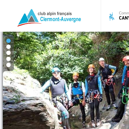
Commi
CAN
1
2
3
4
5