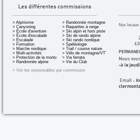
Les différentes commissions
> Alpinisme
> Randonnée montagne
Nos locaux 
> Canyoning
> Raquettes à neige
> École d'aventure
> Ski alpin et hors piste
> École d'escalade
> Ski de rando alpine
> Escalade
> Ski rando nordique
> Formation
> Spéléologie
63
> Marche nordique
> Trail / course nature
PERMANEN
> Multi-activités
> Vélo de montagne/VTT
> Protection de la montagne
> Via ferrata
Nous vous
> Randonnée alpine
> Vie du Club
> le jeud
> Voir les responsables par commission
Email :
i
clermonta