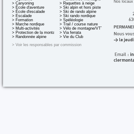
Nos locaux 
> Canyoning
> Raquettes à neige
> École d'aventure
> Ski alpin et hors piste
> École d'escalade
> Ski de rando alpine
> Escalade
> Ski rando nordique
> Formation
> Spéléologie
63
> Marche nordique
> Trail / course nature
PERMANEN
> Multi-activités
> Vélo de montagne/VTT
> Protection de la montagne
> Via ferrata
Nous vous
> Randonnée alpine
> Vie du Club
> le jeud
> Voir les responsables par commission
Email :
i
clermonta