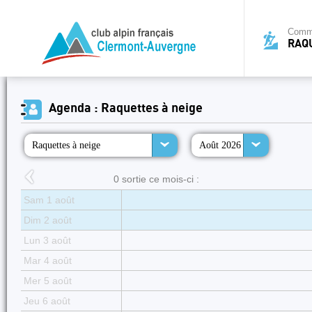
Commi
RAQ
Agenda : Raquettes à neige
Raquettes à neige
Août 2026
0 sortie ce mois-ci :
Sam 1 août
Dim 2 août
Lun 3 août
Mar 4 août
Mer 5 août
Jeu 6 août