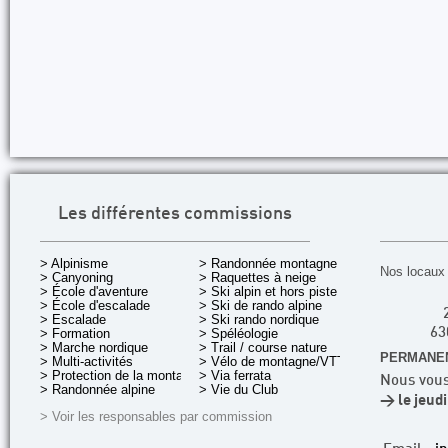
Les différentes commissions
> Alpinisme
> Randonnée montagne
Nos locaux 
> Canyoning
> Raquettes à neige
> École d'aventure
> Ski alpin et hors piste
> École d'escalade
> Ski de rando alpine
> Escalade
> Ski rando nordique
> Formation
> Spéléologie
63
> Marche nordique
> Trail / course nature
PERMANEN
> Multi-activités
> Vélo de montagne/VTT
> Protection de la montagne
> Via ferrata
Nous vous
> Randonnée alpine
> Vie du Club
> le jeud
> Voir les responsables par commission