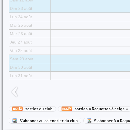
Sam 22 août
Dim 23 août
Lun 24 août
Mar 25 août
Mer 26 août
Jeu 27 août
Ven 28 août
Sam 29 août
Dim 30 août
Lun 31 août
sorties du club
sorties « Raquettes à neige »
S'abonner au calendrier du club
S'abonner à « Raque