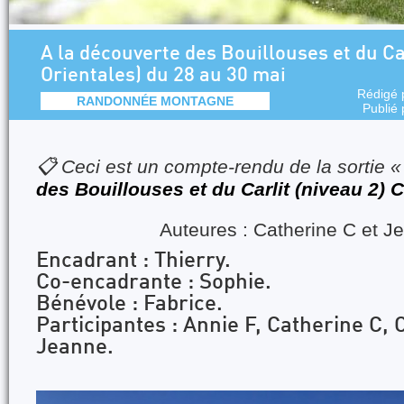
A la découverte des Bouillouses et du Ca
Orientales) du 28 au 30 mai
Rédigé 
RANDONNÉE MONTAGNE
Publié
📋 Ceci est un compte-rendu de la sortie 
des Bouillouses et du Carlit (niveau 2
Auteures : Catherine C et J
Encadrant : Thierry.
Co-encadrante : Sophie.
Bénévole : Fabrice.
Participantes : Annie F, Catherine C, 
Jeanne.