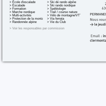
> École d'escalade
> Ski de rando alpine
> Escalade
> Ski rando nordique
> Formation
> Spéléologie
63
> Marche nordique
> Trail / course nature
PERMANEN
> Multi-activités
> Vélo de montagne/VTT
> Protection de la montagne
> Via ferrata
Nous vous
> Randonnée alpine
> Vie du Club
> le jeud
> Voir les responsables par commission
Email :
i
clermonta