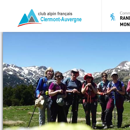
Commi
RAN
MON