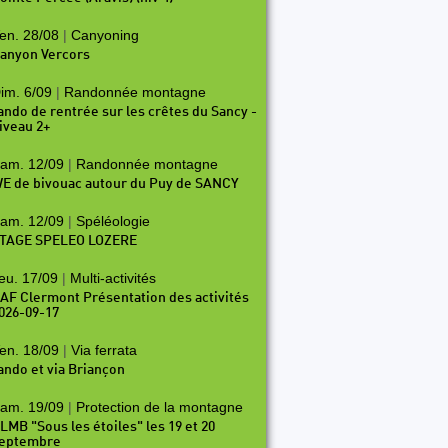
en. 28/08
|
Canyoning
anyon Vercors
im. 6/09
|
Randonnée montagne
ando de rentrée sur les crêtes du Sancy -
iveau 2+
am. 12/09
|
Randonnée montagne
E de bivouac autour du Puy de SANCY
am. 12/09
|
Spéléologie
TAGE SPELEO LOZERE
eu. 17/09
|
Multi-activités
AF Clermont Présentation des activités
026-09-17
en. 18/09
|
Via ferrata
ando et via Briançon
am. 19/09
|
Protection de la montagne
LMB "Sous les étoiles" les 19 et 20
eptembre