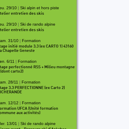
eu. 29/10
|
Ski alpin et hors piste
telier entretien des skis
eu. 29/10
|
Ski de rando alpine
telier entretien des skis
am. 31/10
|
Formation
tage initié module 3.3 (ex CARTO 1) 43160
a Chapelle Geneste
en. 6/11
|
Formation
tage perfectionné RSS + Milieu montagne
 (dont carto2)
am. 28/11
|
Formation
tage 3.3 PERFECTIONNE (ex Carto 2)
ICHERANDE
am. 12/12
|
Formation
ormation UFCA (Unité formation
ommune aux activités)
er. 13/01
|
Ski de rando alpine