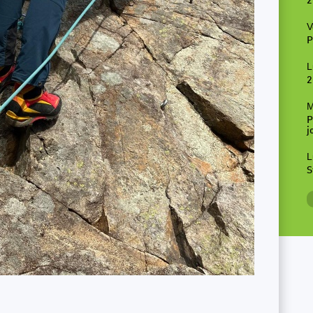
2
V
P
L
2
M
P
j
L
S