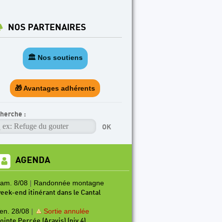
NOS PARTENAIRES
🏛️ Nos soutiens
🎁 Avantages adhérents
herche :
AGENDA
am. 8/08
|
Randonnée montagne
eek-end itinérant dans le Cantal
en. 28/08
|
Sortie annulée
ointe Percée (Aravis) (niv 4)