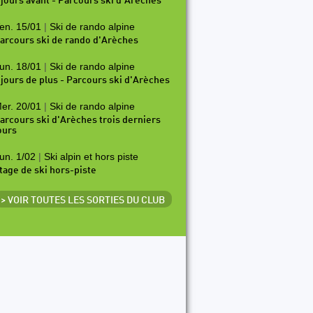
 jours avant - Parcours ski d'Arèches
en. 15/01
|
Ski de rando alpine
arcours ski de rando d'Arèches
un. 18/01
|
Ski de rando alpine
 jours de plus - Parcours ski d'Arèches
er. 20/01
|
Ski de rando alpine
arcours ski d'Arèches trois derniers
ours
un. 1/02
|
Ski alpin et hors piste
tage de ski hors-piste
> VOIR TOUTES LES SORTIES DU CLUB