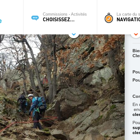
Commissions - Activités
La carte du s
CHOISISSEZ...
NAVIGATI
Bie
Cle
Pou
Pou
Con
En 
env
cle
Pou
sup
cle