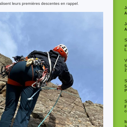
alisent leurs premières descentes en rappel.
J
A
J
A
S
s
L
V
S
2
S
S
P
S
F
c
M