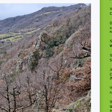
V
C
D
r
n
S
W
S
S
J
C
2
V
r
S
Q
s