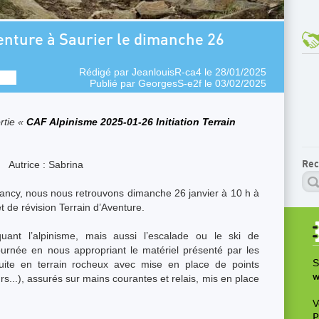
enture à Saurier le dimanche 26
Rédigé par
JeanlouisR-ca4
le 28/01/2025
Publié par
GeorgesS-e2f
le 03/02/2025
rtie «
CAF Alpinisme 2025-01-26 Initiation Terrain
Autrice : Sabrina
Rec
Sancy, nous nous retrouvons dimanche 26 janvier à 10 h à
et de révision Terrain d’Aventure.
ant l’alpinisme, mais aussi l’escalade ou le ski de
rnée en nous appropriant le matériel présenté par les
S
ite en terrain rocheux avec mise en place de points
w
s...), assurés sur mains courantes et relais, mis en place
V
P