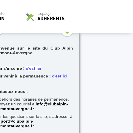
ite
Espace
ON
ADHÉRENTS
nvenue sur le site du Club Alpin
rmont-Auvergne
r s'inscrire :
c'est ici
r venir à la permanence :
c'est ici
tactez-nous :
dehors des horaires de permanence,
oyez un courriel à
i
nfo@clubalpin-
rmontauvergne.fr
r les questions sur le site, s’adresser à
port@clubalpin-
rmontauvergne.fr