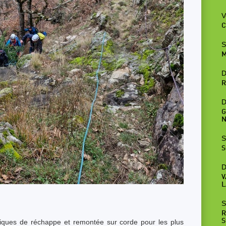
V
C
S
M
D
R
D
G
N
S
S
D
V
L
S
R
S
niques de réchappe et remontée sur corde pour les plus