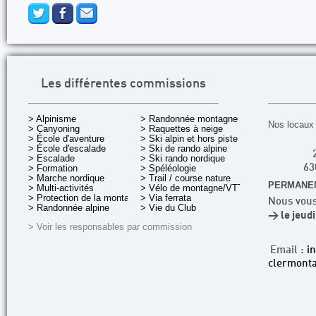
Les différentes commissions
> Alpinisme
> Randonnée montagne
Nos locaux 
> Canyoning
> Raquettes à neige
> École d'aventure
> Ski alpin et hors piste
> École d'escalade
> Ski de rando alpine
> Escalade
> Ski rando nordique
> Formation
> Spéléologie
63
> Marche nordique
> Trail / course nature
PERMANEN
> Multi-activités
> Vélo de montagne/VTT
> Protection de la montagne
> Via ferrata
Nous vous
> Randonnée alpine
> Vie du Club
> le jeud
> Voir les responsables par commission
Email :
i
clermonta