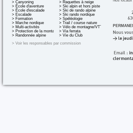
Nos locaux 
> Canyoning
> Raquettes à neige
> École d'aventure
> Ski alpin et hors piste
> École d'escalade
> Ski de rando alpine
> Escalade
> Ski rando nordique
> Formation
> Spéléologie
63
> Marche nordique
> Trail / course nature
PERMANEN
> Multi-activités
> Vélo de montagne/VTT
> Protection de la montagne
> Via ferrata
Nous vous
> Randonnée alpine
> Vie du Club
> le jeud
> Voir les responsables par commission
Email :
i
clermonta