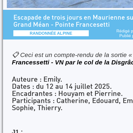
Escapade de trois jours en Maurienne sur
Grand Méan - Pointe Francesetti
Rédigé 
RANDONNÉE ALPINE
Publié
📋 Ceci est un compte-rendu de la sortie 
Francessetti - VN par le col de la Disgr
Auteure : Emily.
Dates : du 12 au 14 juillet 2025.
Encadrantes : Houyam et Pierrine.
Participants : Catherine, Edouard, Emi
Sophie, Thierry.
J1 :