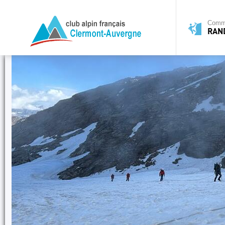
Commi
RAN