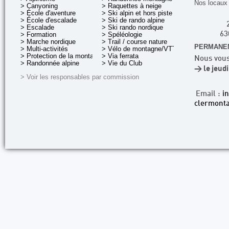
Nos locaux 
> Canyoning
> Raquettes à neige
> École d'aventure
> Ski alpin et hors piste
> École d'escalade
> Ski de rando alpine
> Escalade
> Ski rando nordique
> Formation
> Spéléologie
63
> Marche nordique
> Trail / course nature
PERMANEN
> Multi-activités
> Vélo de montagne/VTT
> Protection de la montagne
> Via ferrata
Nous vous
> Randonnée alpine
> Vie du Club
> le jeud
> Voir les responsables par commission
Email :
i
clermonta