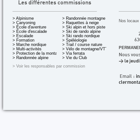
Les différentes commissions
> Alpinisme
> Randonnée montagne
Nos locaux 
> Canyoning
> Raquettes à neige
> École d'aventure
> Ski alpin et hors piste
> École d'escalade
> Ski de rando alpine
> Escalade
> Ski rando nordique
> Formation
> Spéléologie
63
> Marche nordique
> Trail / course nature
PERMANEN
> Multi-activités
> Vélo de montagne/VTT
> Protection de la montagne
> Via ferrata
Nous vous
> Randonnée alpine
> Vie du Club
> le jeud
> Voir les responsables par commission
Email :
i
clermonta