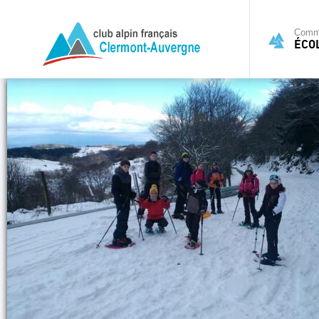
Commi
ÉCO