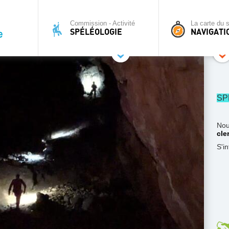
Commission - Activité
La carte du s
SPÉLÉOLOGIE
NAVIGATI
SP
Nou
cle
S'i