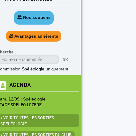
🏛️ Nos soutiens
🎁 Avantages adhérents
herche :
commission
Spéléologie
uniquement
AGENDA
am. 12/09
|
Spéléologie
TAGE SPELEO LOZERE
> VOIR TOUTES LES SORTIES
SPÉLÉOLOGIE
> VOIR TOUTES LES SORTIES DU CLUB