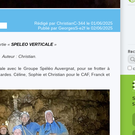
Rédigé par
ChristianC-344
le 01/06/2025
Publié par
GeorgesS-e2f
le 02/06/2025
rtie «
SPELEO VERTICALE
»
Rec
Auteur : Christian.
ale avec le Groupe Spéléo Auvergnat, pour se frotter à
rdes. Céline, Sophie et Christian pour le CAF, Franck et
S
S