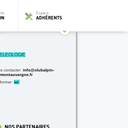
ite
Espace
ON
ADHÉRENTS
ELEOLOGIE
s contacter:
info@clubalpin-
rmontauvergne.fr
nformer:
ici
NOS PARTENAIRES