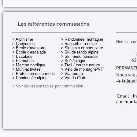
Les différentes commissions
> Alpinisme
> Randonnée montagne
Nos locaux 
> Canyoning
> Raquettes à neige
> École d'aventure
> Ski alpin et hors piste
> École d'escalade
> Ski de rando alpine
> Escalade
> Ski rando nordique
> Formation
> Spéléologie
63
> Marche nordique
> Trail / course nature
PERMANEN
> Multi-activités
> Vélo de montagne/VTT
> Protection de la montagne
> Via ferrata
Nous vous
> Randonnée alpine
> Vie du Club
> le jeud
> Voir les responsables par commission
Email :
i
clermonta