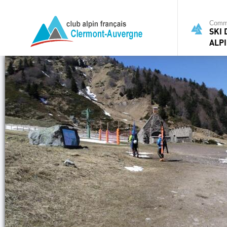
Commi
SKI
ALP