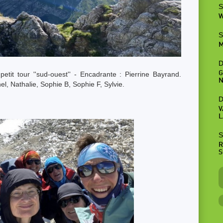
S
W
S
M
D
G
tit tour ''sud-ouest'' - Encadrante : Pierrine Bayrand.
N
hel, Nathalie, Sophie B, Sophie F, Sylvie.
D
V
L
S
R
S