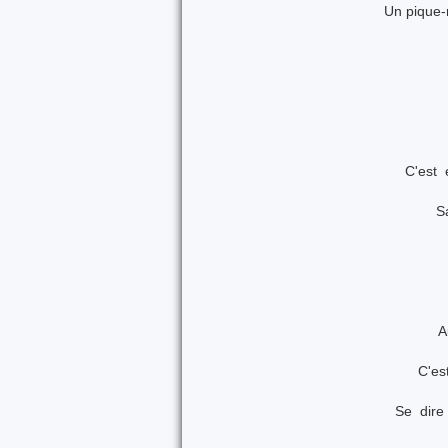
Un pique-
C'est 
S
A
C'est
Se dire