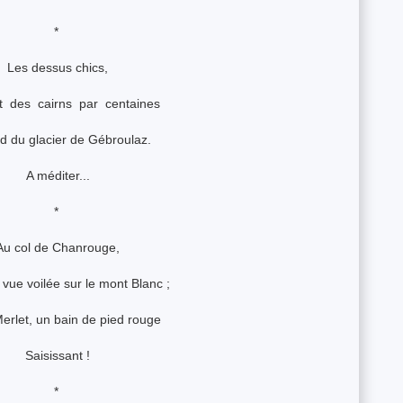
*
Les dessus chics,
 des cairns par centaines
d du glacier de Gébroulaz.
A méditer...
*
Au col de Chanrouge,
 vue voilée sur le mont Blanc ;
Merlet, un bain de pied rouge
Saisissant !
*