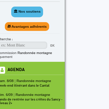
🏛️ Nos soutiens
🎁 Avantages adhérents
herche :
commission
Randonnée montagne
quement
AGENDA
am. 8/08
|
Randonnée montagne
eek-end itinérant dans le Cantal
im. 6/09
|
Randonnée montagne
ando de rentrée sur les crêtes du Sancy -
iveau 2+