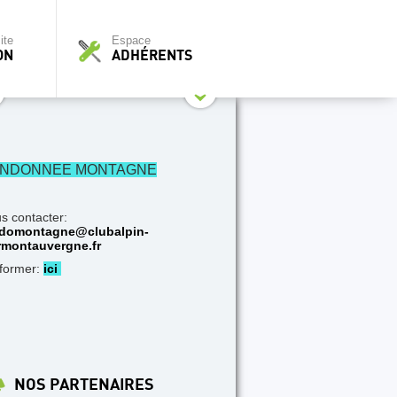
ite
Espace
ON
ADHÉRENTS
NDONNEE MONTAGNE
s contacter:
domontagne@clubalpin-
rmontauvergne.fr
nformer:
ici
NOS PARTENAIRES