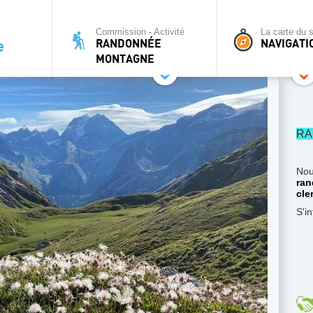
Commission - Activité
La carte du s
RANDONNÉE
NAVIGATI
MONTAGNE
RA
Nou
ran
cle
S'i