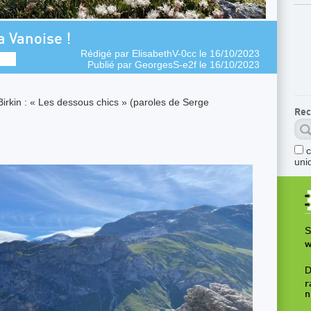
a Vanoise !
Rédigé par
ElisabethV-0cc
le 16/10/2023
Publié par
GeorgesS-e2f
le 16/10/2023
Birkin : « Les dessous chics » (paroles de Serge
Rec
uni
S
w
D
r
n