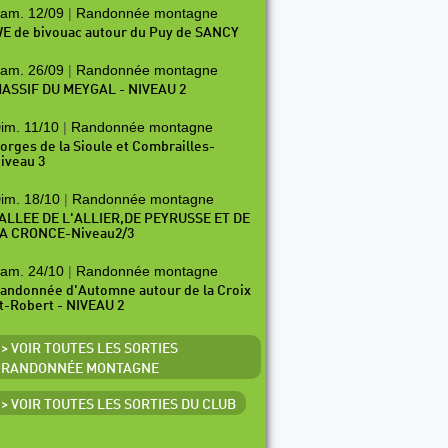
am. 12/09
|
Randonnée montagne
E de bivouac autour du Puy de SANCY
am. 26/09
|
Randonnée montagne
ASSIF DU MEYGAL - NIVEAU 2
im. 11/10
|
Randonnée montagne
orges de la Sioule et Combrailles-
iveau 3
im. 18/10
|
Randonnée montagne
ALLEE DE L'ALLIER,DE PEYRUSSE ET DE
A CRONCE-Niveau2/3
am. 24/10
|
Randonnée montagne
andonnée d'Automne autour de la Croix
t-Robert - NIVEAU 2
> VOIR TOUTES LES SORTIES
RANDONNÉE MONTAGNE
> VOIR TOUTES LES SORTIES DU CLUB