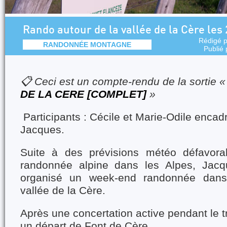
Rando autour de la vallée de la Cère les 
Rédigé 
RANDONNÉE MONTAGNE
Publié
📋 Ceci est un compte-rendu de la sortie 
DE LA CERE [COMPLET]
»
Participants : Cécile et Marie-Odile encadr
Jacques.
Suite à des prévisions météo défavorab
randonnée alpine dans les Alpes, Jacqu
organisé un week-end randonnée dans 
vallée de la Cère.
Après une concertation active pendant le t
un départ de Font de Cère.