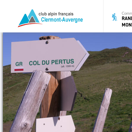
Commi
RAN
MON