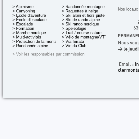
> Alpinisme
> Randonnée montagne
Nos locaux 
> Canyoning
> Raquettes à neige
> École d'aventure
> Ski alpin et hors piste
> École d'escalade
> Ski de rando alpine
> Escalade
> Ski rando nordique
> Formation
> Spéléologie
63
> Marche nordique
> Trail / course nature
PERMANEN
> Multi-activités
> Vélo de montagne/VTT
> Protection de la montagne
> Via ferrata
Nous vous
> Randonnée alpine
> Vie du Club
> le jeud
> Voir les responsables par commission
Email :
i
clermonta