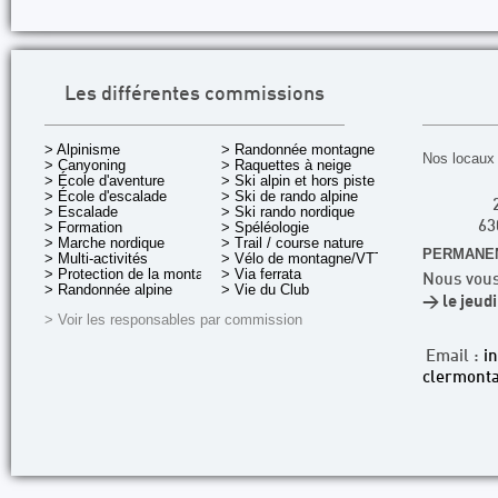
Les différentes commissions
> Alpinisme
> Randonnée montagne
Nos locaux 
> Canyoning
> Raquettes à neige
> École d'aventure
> Ski alpin et hors piste
> École d'escalade
> Ski de rando alpine
> Escalade
> Ski rando nordique
> Formation
> Spéléologie
63
> Marche nordique
> Trail / course nature
PERMANEN
> Multi-activités
> Vélo de montagne/VTT
> Protection de la montagne
> Via ferrata
Nous vous
> Randonnée alpine
> Vie du Club
> le jeud
> Voir les responsables par commission
Email :
i
clermonta