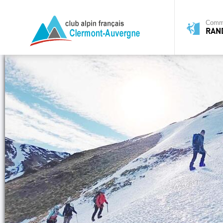
Commi
RAN