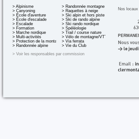
> Alpinisme
> Randonnée montagne
Nos locaux 
> Canyoning
> Raquettes à neige
> École d'aventure
> Ski alpin et hors piste
> École d'escalade
> Ski de rando alpine
> Escalade
> Ski rando nordique
> Formation
> Spéléologie
63
> Marche nordique
> Trail / course nature
PERMANEN
> Multi-activités
> Vélo de montagne/VTT
> Protection de la montagne
> Via ferrata
Nous vous
> Randonnée alpine
> Vie du Club
> le jeud
> Voir les responsables par commission
Email :
i
clermonta