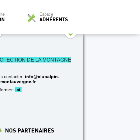
ite
Espace
ON
ADHÉRENTS
OTECTION DE LA MONTAGNE
s contacter:
info@clubalpin-
rmontauvergne.fr
nformer:
ici
NOS PARTENAIRES