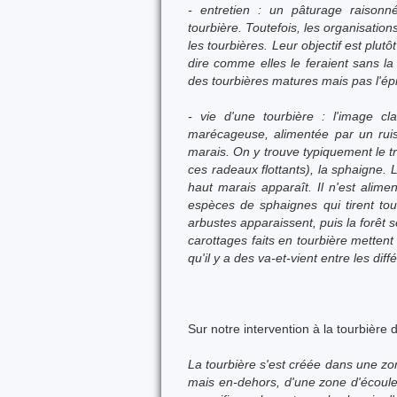
- entretien : un pâturage raisonn
tourbière. Toutefois, les organisatio
les tourbières. Leur objectif est plut
dire comme elles le feraient sans la
des tourbières matures mais pas l'ép
- vie d'une tourbière : l'image c
marécageuse, alimentée par un ruiss
marais. On y trouve typiquement le trè
ces radeaux flottants), la sphaigne. 
haut marais apparaît. Il n'est alim
espèces de sphaignes qui tirent tout
arbustes apparaissent, puis la forêt
carottages faits en tourbière mettent
qu'il y a des va-et-vient entre les dif
Sur notre intervention à la tourbière 
La tourbière s'est créée dans une zo
mais en-dehors, d'une zone d'écoul