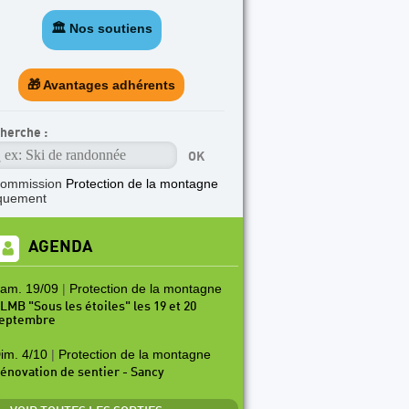
🏛️ Nos soutiens
🎁 Avantages adhérents
herche :
commission
Protection de la montagne
quement
AGENDA
am. 19/09
|
Protection de la montagne
LMB "Sous les étoiles" les 19 et 20
eptembre
im. 4/10
|
Protection de la montagne
énovation de sentier - Sancy