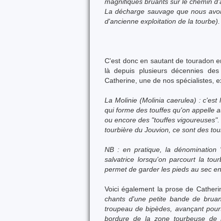
magnifiques bruants sur le chemin d'
La décharge sauvage que nous avons
d'ancienne exploitation de la tourbe)
C'est donc en sautant de touradon e
là depuis plusieurs décennies des
Catherine, une de nos spécialistes, e
La
Molinie (Molinia caerulea) : c'e
qui forme des touffes qu'on appelle 
ou encore des "touffes vigoureuses".
tourbière du Jouvion, ce sont des to
NB : en pratique, la dénomination "
salvatrice lorsqu'on parcourt la tou
permet de garder les pieds au sec en 
Voici également la prose de Catherin
chants d'une petite bande de
bruan
troupeau de bipèdes, avançant pourta
bordure de la zone tourbeuse de 