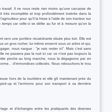
 travail. Il ne nous reste rien moins qu'une carcasse de
soit très incomplète et trop profondément insérée dans la
'agriculteur pour qu'il la hisse à l'aide de son tracteur sur
n temps car celle-ci se délite au fur et à mesure qu'on la
 vers une portière récalcitrante située plus loin. Elle est
s un gros rocher, lui même enserré sous un arbre et qui,
gager, nous nargue : "je vais rester ici". Mais c'est sans
le ne passera pas la nuit ici car ce n'est pas toujours la
etite pioche au long manche, nous la dégageons par en
énorme... d'immondices collectés. Nous rebouchons le trou
euse hors de la tourbière et elle gît maintenant près du
pick-up et l'arrimons pour son transport à sa dernière
artage et d'échanges entre les pratiquants des diverses