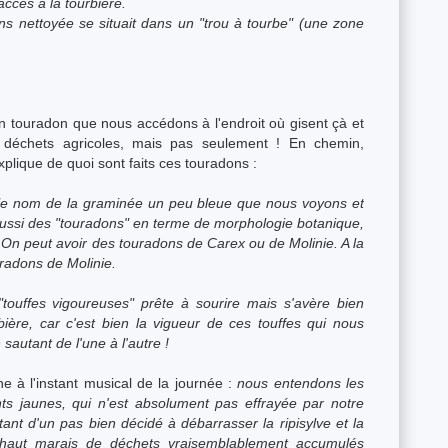
accès à la tourbière.
 nettoyée se situait dans un "trou à tourbe" (une zone
.
n touradon que nous accédons à l'endroit où gisent çà et
 déchets agricoles, mais pas seulement ! En chemin,
xplique de quoi sont faits ces touradons :
st le nom de la graminée un peu bleue que nous voyons et
aussi des "touradons" en terme de morphologie botanique,
 On peut avoir des touradons de Carex ou de Molinie. A la
uradons de Molinie.
touffes vigoureuses" prête à sourire mais s'avère bien
rbière, car c'est bien la vigueur de ces touffes qui nous
sautant de l'une à l'autre !
e à l'instant musical de la journée :
nous entendons les
ts jaunes, qui n'est absolument pas effrayée par notre
nt d'un pas bien décidé à débarrasser la ripisylve et la
haut marais de déchets vraisemblablement accumulés