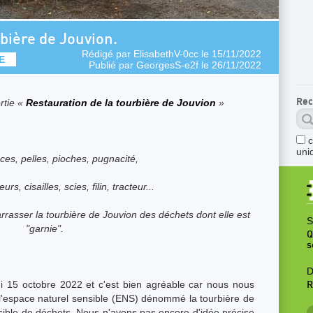
bière de Jouvion.
Rédigé par
ElisabethV-0cc
le 15/11/2022
E
Publié par
GeorgesS-e2f
le 26/11/2022
Rec
rtie «
Restauration de la tourbière de Jouvion
»
uni
ces, pelles, pioches, pugnacité,
rs, cisailles, scies, filin, tracteur...
rrasser la tourbière de Jouvion des déchets dont elle est
S
"garnie".
Q
s
D
i 15 octobre 2022 et c'est bien agréable car nous nous
R
l'espace naturel sensible (ENS) dénommé la tourbière de
ossible de déchets. Nous n'avons pas encore d'idée précise