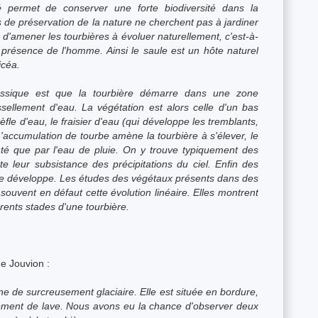
é permet de conserver une forte biodiversité dans la
ns de préservation de la nature ne cherchent pas à jardiner
ôt d'amener les tourbières à évoluer naturellement, c'est-à-
 présence de l'homme. Ainsi le saule est un hôte naturel
icéa.
lassique est que la tourbière démarre dans une zone
ellement d'eau. La végétation est alors celle d'un bas
fle d'eau, le fraisier d'eau (qui développe les tremblants,
L'accumulation de tourbe amène la tourbière à s'élever, le
enté que par l'eau de pluie. On y trouve typiquement des
e leur subsistance des précipitations du ciel. Enfin des
 se développe. Les études des végétaux présents dans des
 souvent en défaut cette évolution linéaire. Elles montrent
férents stades d'une tourbière.
de Jouvion :
ne de surcreusement glaciaire. Elle est située en bordure,
ement de lave. Nous avons eu la chance d'observer deux