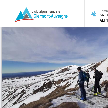
Commi
SKI
ALP