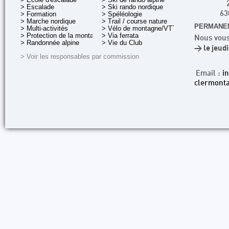
> Escalade
> Ski rando nordique
> Formation
> Spéléologie
63
> Marche nordique
> Trail / course nature
PERMANEN
> Multi-activités
> Vélo de montagne/VTT
> Protection de la montagne
> Via ferrata
Nous vous
> Randonnée alpine
> Vie du Club
> le jeud
> Voir les responsables par commission
Email :
i
clermonta