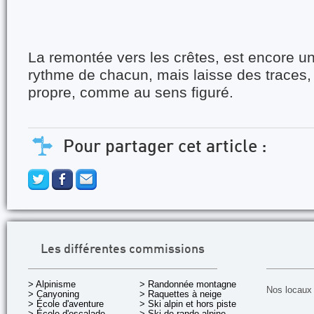
La remontée vers les crêtes
,
est encore un
rythme de chacun,
mais laisse des traces,
propre
,
comme au sens figuré.
Pour partager cet article :
Les différentes commissions
> Alpinisme
> Randonnée montagne
Nos locaux 
> Canyoning
> Raquettes à neige
> École d'aventure
> Ski alpin et hors piste
> École d'escalade
> Ski de rando alpine