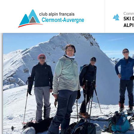
Commi
SKI
ALP