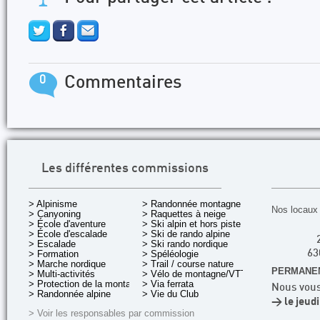
0
Commentaires
Les différentes commissions
> Alpinisme
> Randonnée montagne
Nos locaux 
> Canyoning
> Raquettes à neige
> École d'aventure
> Ski alpin et hors piste
> École d'escalade
> Ski de rando alpine
> Escalade
> Ski rando nordique
> Formation
> Spéléologie
63
> Marche nordique
> Trail / course nature
PERMANEN
> Multi-activités
> Vélo de montagne/VTT
> Protection de la montagne
> Via ferrata
Nous vous
> Randonnée alpine
> Vie du Club
> le jeud
> Voir les responsables par commission