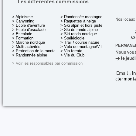
Les différentes commissions
> Alpinisme
> Randonnée montagne
Nos locaux 
> Canyoning
> Raquettes à neige
> École d'aventure
> Ski alpin et hors piste
> École d'escalade
> Ski de rando alpine
> Escalade
> Ski rando nordique
> Formation
> Spéléologie
63
> Marche nordique
> Trail / course nature
PERMANEN
> Multi-activités
> Vélo de montagne/VTT
> Protection de la montagne
> Via ferrata
Nous vous
> Randonnée alpine
> Vie du Club
> le jeud
> Voir les responsables par commission
Email :
i
clermonta