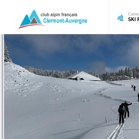
Commi
SKI