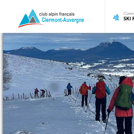
Commi
SKI