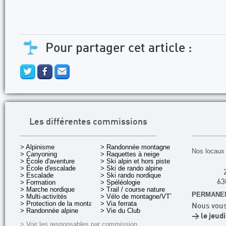
Pour partager cet article :
Les différentes commissions
> Alpinisme
> Randonnée montagne
Nos locaux 
> Canyoning
> Raquettes à neige
> École d'aventure
> Ski alpin et hors piste
> École d'escalade
> Ski de rando alpine
> Escalade
> Ski rando nordique
> Formation
> Spéléologie
63
> Marche nordique
> Trail / course nature
PERMANEN
> Multi-activités
> Vélo de montagne/VTT
> Protection de la montagne
> Via ferrata
Nous vous
> Randonnée alpine
> Vie du Club
> le jeud
> Voir les responsables par commission