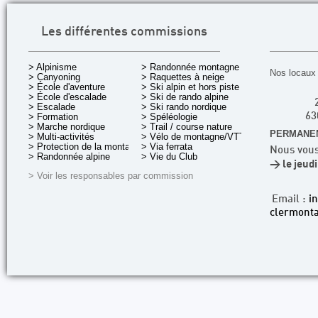
Les différentes commissions
> Alpinisme
> Randonnée montagne
Nos locaux 
> Canyoning
> Raquettes à neige
> École d'aventure
> Ski alpin et hors piste
> École d'escalade
> Ski de rando alpine
> Escalade
> Ski rando nordique
> Formation
> Spéléologie
63
> Marche nordique
> Trail / course nature
PERMANEN
> Multi-activités
> Vélo de montagne/VTT
> Protection de la montagne
> Via ferrata
Nous vous
> Randonnée alpine
> Vie du Club
> le jeud
> Voir les responsables par commission
Email :
i
clermonta