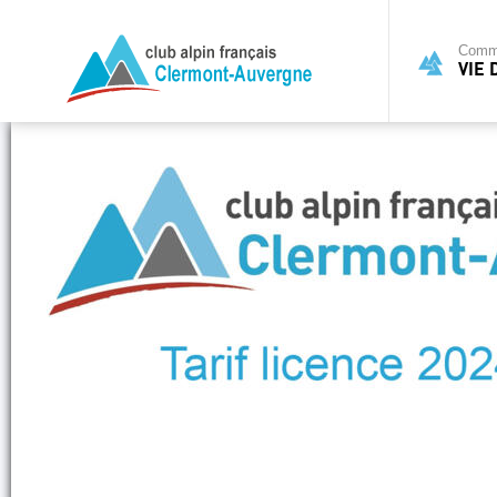
Commi
VIE 