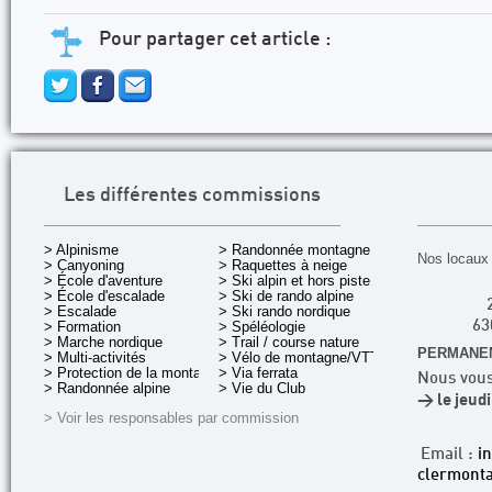
Pour partager cet article :
Les différentes commissions
> Alpinisme
> Randonnée montagne
Nos locaux 
> Canyoning
> Raquettes à neige
> École d'aventure
> Ski alpin et hors piste
> École d'escalade
> Ski de rando alpine
> Escalade
> Ski rando nordique
> Formation
> Spéléologie
63
> Marche nordique
> Trail / course nature
PERMANEN
> Multi-activités
> Vélo de montagne/VTT
> Protection de la montagne
> Via ferrata
Nous vous
> Randonnée alpine
> Vie du Club
> le jeud
> Voir les responsables par commission
Email :
i
clermonta