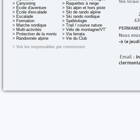
Nos locaux 
> Canyoning
> Raquettes à neige
> École d'aventure
> Ski alpin et hors piste
> École d'escalade
> Ski de rando alpine
> Escalade
> Ski rando nordique
> Formation
> Spéléologie
63
> Marche nordique
> Trail / course nature
PERMANEN
> Multi-activités
> Vélo de montagne/VTT
> Protection de la montagne
> Via ferrata
Nous vous
> Randonnée alpine
> Vie du Club
> le jeud
> Voir les responsables par commission
Email :
i
clermonta