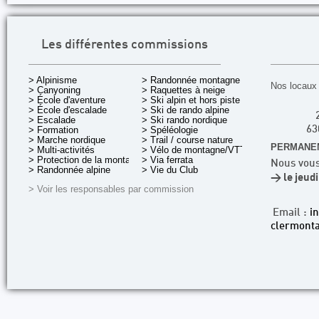
Les différentes commissions
> Alpinisme
> Randonnée montagne
Nos locaux 
> Canyoning
> Raquettes à neige
> École d'aventure
> Ski alpin et hors piste
> École d'escalade
> Ski de rando alpine
> Escalade
> Ski rando nordique
> Formation
> Spéléologie
63
> Marche nordique
> Trail / course nature
PERMANEN
> Multi-activités
> Vélo de montagne/VTT
> Protection de la montagne
> Via ferrata
Nous vous
> Randonnée alpine
> Vie du Club
> le jeud
> Voir les responsables par commission
Email :
i
clermonta