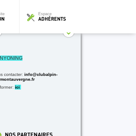
ite
Espace
ON
ADHÉRENTS
NYONING
s contacter:
info@clubalpin-
rmontauvergne.fr
nformer:
ici
NOS PARTENAIRES