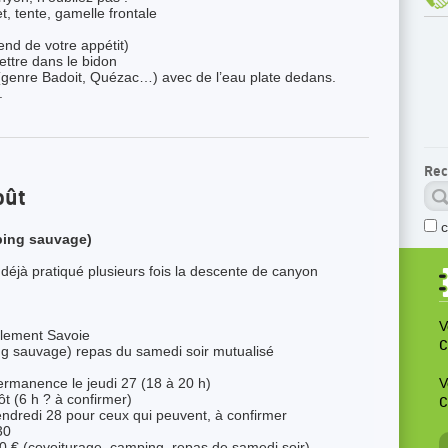
t, tente, gamelle frontale
end de votre appétit)
ettre dans le bidon
m (genre Badoit, Quézac…) avec de l’eau plate dedans.
.
Rec
oût
ing sauvage)
 déjà pratiqué plusieurs fois la descente de canyon
V
llement Savoie
C
 sauvage) repas du samedi soir mutualisé
permanence le jeudi 27 (18 à 20 h)
V
 (6 h ? à confirmer)
C
ndredi 28 pour ceux qui peuvent, à confirmer
30
 € (covoiturage, camping, repas de samedi soir)