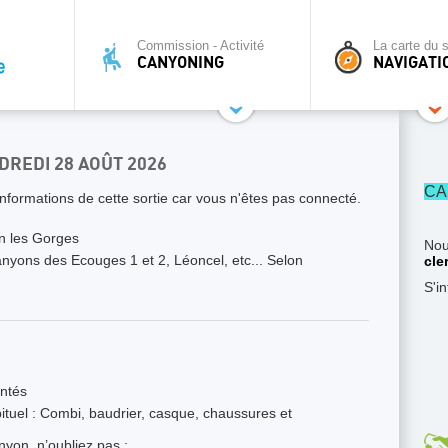
Commission - Activité
La carte du s
CANYONING
NAVIGATI
DREDI 28 AOÛT 2026
CA
nformations de cette sortie car vous n'êtes pas connecté.
n les Gorges
Nou
yons des Ecouges 1 et 2, Léoncel, etc... Selon
cle
S'i
entés
tuel : Combi, baudrier, casque, chaussures et
nyon, n’oubliez pas :