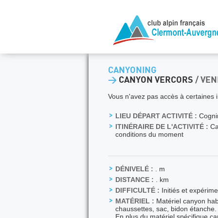
CANYONING
>
CANYON VERCORS
/ VEN
Vous n'avez pas accès à certaines i
LIEU DÉPART ACTIVITÉ :
Cogni
ITINÉRAIRE DE L'ACTIVITÉ :
Can
conditions du moment
DÉNIVELÉ :
. m
DISTANCE :
. km
DIFFICULTÉ :
Initiés et expérim
MATÉRIEL :
Matériel canyon habi
chaussettes, sac, bidon étanche.
En plus du matériel spécifique ca