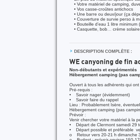
• Votre matériel de camping, duve
• Vos casse-croûtes antichocs
• Une barre ou deux/jour (ça dép
• Couverture de survie perso à m
• Bouteille d’eau 1 litre minimu
• Casquette, bob… crème solaire
DESCRIPTION COMPLÈTE :
WE canyoning de fin a
Non-débutants et expérimentés
Hébergement camping (pas camp
Ouvert à tous les adhérents qui ont
Pré-requis :
• Savoir nager (évidemment)
• Savoir faire du rappel
Lieu : Probablement Isère, éventue
Hébergement camping (pas camping
Prévoir :
Venir chercher votre matériel à la 
• Départ de Clermont samedi 29 tôt
• Départ possible et préférable ve
o Retour vers 20-21 h dimanche 
o Budget : prévoir environ 150-170