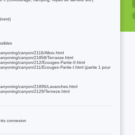
érent)
sibles
anyoning/canyon/2116/Alloix.html
canyoning/canyon/21858/Terrasse.html
anyoning/canyon/212/Ecouges-Partie-II.html
anyoning/canyon/211/Ecouges-Partie-I.html (partie 1 pour
canyoning/canyon/21895/Lavanches.html
canyoning/canyon/2129/Terneze.html
près connexion