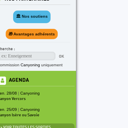
🏛️ Nos soutiens
🎁 Avantages adhérents
herche :
commission
Canyoning
uniquement
AGENDA
en. 28/08
|
Canyoning
anyon Vercors
en. 25/09
|
Canyoning
anyon Isère ou Savoie
> VOIR TOUTES LES SORTIES