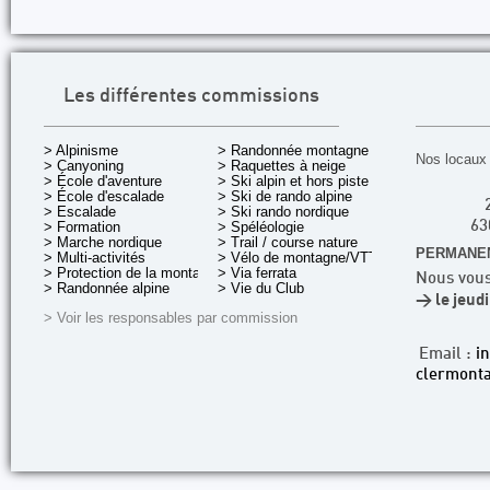
Les différentes commissions
> Alpinisme
> Randonnée montagne
Nos locaux 
> Canyoning
> Raquettes à neige
> École d'aventure
> Ski alpin et hors piste
> École d'escalade
> Ski de rando alpine
> Escalade
> Ski rando nordique
> Formation
> Spéléologie
63
> Marche nordique
> Trail / course nature
PERMANEN
> Multi-activités
> Vélo de montagne/VTT
> Protection de la montagne
> Via ferrata
Nous vous
> Randonnée alpine
> Vie du Club
> le jeud
> Voir les responsables par commission
Email :
i
clermonta