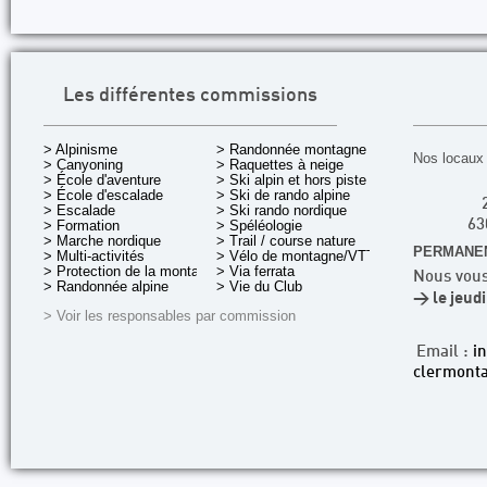
Les différentes commissions
> Alpinisme
> Randonnée montagne
Nos locaux 
> Canyoning
> Raquettes à neige
> École d'aventure
> Ski alpin et hors piste
> École d'escalade
> Ski de rando alpine
> Escalade
> Ski rando nordique
> Formation
> Spéléologie
63
> Marche nordique
> Trail / course nature
PERMANEN
> Multi-activités
> Vélo de montagne/VTT
> Protection de la montagne
> Via ferrata
Nous vous
> Randonnée alpine
> Vie du Club
> le jeud
> Voir les responsables par commission
Email :
i
clermonta