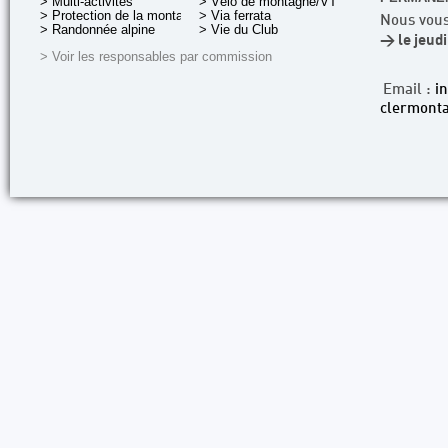
> Multi-activités
> Vélo de montagne/VTT
> Protection de la montagne
> Via ferrata
Nous vous
> Randonnée alpine
> Vie du Club
> le jeud
> Voir les responsables par commission
Email :
i
clermonta