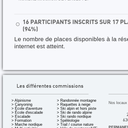
16 PARTICIPANTS INSCRITS SUR 17 
⚪
(94%)
Le nombre de places disponibles à la rés
internet est atteint.
Les différentes commissions
> Alpinisme
> Randonnée montagne
Nos locaux 
> Canyoning
> Raquettes à neige
> École d'aventure
> Ski alpin et hors piste
> École d'escalade
> Ski de rando alpine
> Escalade
> Ski rando nordique
> Formation
> Spéléologie
63
> Marche nordique
> Trail / course nature
PERMANEN