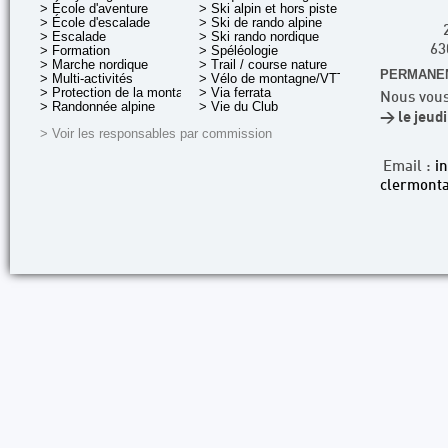
> École d'aventure
> Ski alpin et hors piste
> École d'escalade
> Ski de rando alpine
> Escalade
> Ski rando nordique
> Formation
> Spéléologie
63
> Marche nordique
> Trail / course nature
PERMANEN
> Multi-activités
> Vélo de montagne/VTT
> Protection de la montagne
> Via ferrata
Nous vous
> Randonnée alpine
> Vie du Club
> le jeud
> Voir les responsables par commission
Email :
i
clermonta