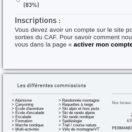
⚪
(83%)
Inscriptions :
Vous devez avoir un compte sur le site po
sorties du CAF. Pour savoir comment nous
vous dans la page «
activer mon compt
Les différentes commissions
> Alpinisme
> Randonnée montagne
Nos locaux 
> Canyoning
> Raquettes à neige
> École d'aventure
> Ski alpin et hors piste
> École d'escalade
> Ski de rando alpine
> Escalade
> Ski rando nordique
> Formation
> Spéléologie
63
> Marche nordique
> Trail / course nature
PERMANEN
> Multi-activités
> Vélo de montagne/VTT