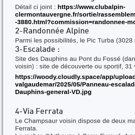
Détail ci joint :
https://www.clubalpin-
clermontauvergne.fr/sortie/rassembleme
-3880.html?commission=randonnee-m
2-Randonnée Alpine
Parmi les possibilités, le Pic Turba (3028
3-Escalade :
Site des Dauphins au Pont du Fossé (da
voisin) : site de découverte ou sportif, 31
https://woody.cloudly.space/app/uplo
valgaudemar/2025/05/Panneau-escalade
Dauphins-general-VD.jpg
4-Via Ferrata
Le Champsaur voisin dispose de deux ma
Ferrata.