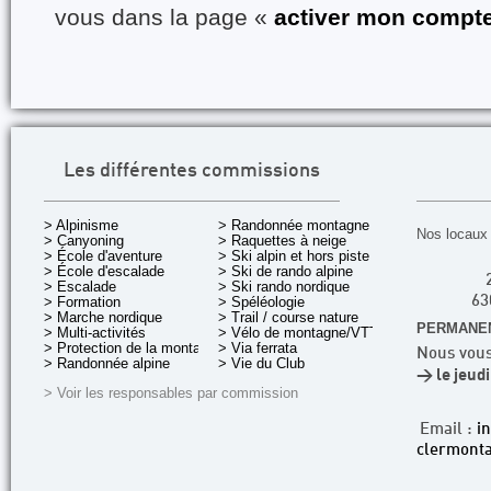
vous dans la page «
activer mon compt
Les différentes commissions
> Alpinisme
> Randonnée montagne
Nos locaux 
> Canyoning
> Raquettes à neige
> École d'aventure
> Ski alpin et hors piste
> École d'escalade
> Ski de rando alpine
> Escalade
> Ski rando nordique
> Formation
> Spéléologie
63
> Marche nordique
> Trail / course nature
PERMANEN
> Multi-activités
> Vélo de montagne/VTT
> Protection de la montagne
> Via ferrata
Nous vous
> Randonnée alpine
> Vie du Club
> le jeud
> Voir les responsables par commission
Email :
i
clermonta