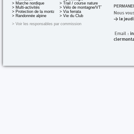
> Marche nordique
> Trail / course nature
PERMANEN
> Multi-activités
> Vélo de montagne/VTT
> Protection de la montagne
> Via ferrata
Nous vous
> Randonnée alpine
> Vie du Club
> le jeud
> Voir les responsables par commission
Email :
i
clermonta