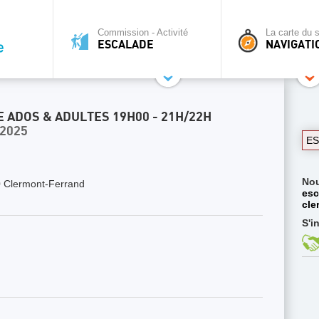
Commission - Activité
La carte du s
ESCALADE
NAVIGATI
ADOS & ADULTES 19H00 - 21H/22H
2025
E
No
 Clermont-Ferrand
esc
cle
S'i