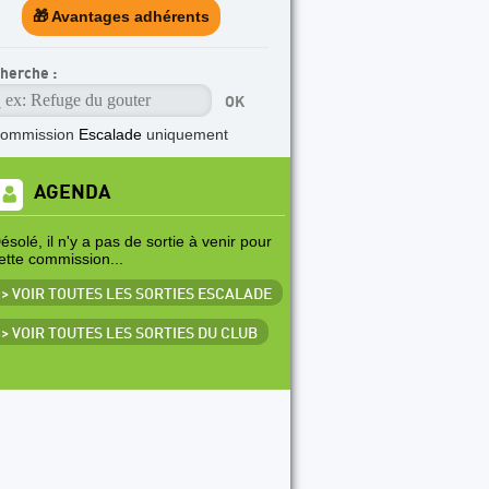
🎁 Avantages adhérents
herche :
commission
Escalade
uniquement
AGENDA
ésolé, il n'y a pas de sortie à venir pour
ette commission...
> VOIR TOUTES LES SORTIES ESCALADE
> VOIR TOUTES LES SORTIES DU CLUB