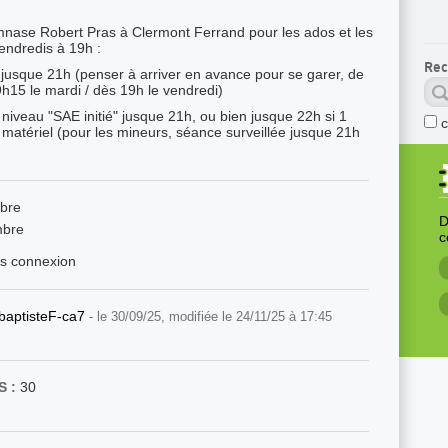
mnase Robert Pras à Clermont Ferrand pour les ados et les
vendredis à 19h :
Rec
jusque 21h (penser à arriver en avance pour se garer, de
h15 le mardi / dès 19h le vendredi)
u niveau "SAE initié" jusque 21h, ou bien jusque 22h si 1
matériel (pour les mineurs, séance surveillée jusque 21h
bre
D
mbre
c
ès connexion
baptisteF-ca7
- le 30/09/25, modifiée le 24/11/25 à 17:45
 :
30