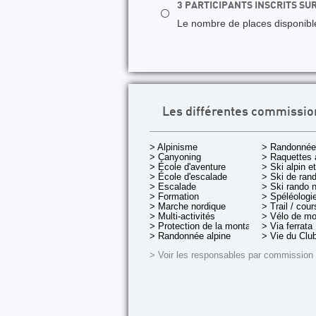
3 PARTICIPANTS INSCRITS SU
⚪
Le nombre de places disponibles
Les différentes commissio
> Alpinisme
> Randonnée
> Canyoning
> Raquettes 
> École d'aventure
> Ski alpin e
> École d'escalade
> Ski de rand
> Escalade
> Ski rando 
> Formation
> Spéléologi
> Marche nordique
> Trail / cou
> Multi-activités
> Vélo de m
> Protection de la montagne
> Via ferrata
> Randonnée alpine
> Vie du Clu
> Voir les responsables par commission