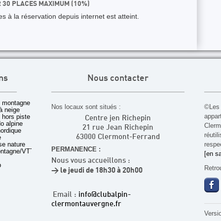
R 30 PLACES MAXIMUM (10%)
 à la réservation depuis internet est atteint.
ns
Nous contacter
 montagne
Nos locaux sont situés :
©Les 
à neige
appar
t hors piste
Centre jen Richepin
o alpine
Cler
21 rue Jean Richepin
nordique
réuti
e
63000 Clermont-Ferrand
rse nature
respec
PERMANENCE :
ontagne/VTT
[en sa
Nous vous accueillons :
b
Retro
> le jeudi de 18h30 à 20h00
Email :
info@clubalpin-
clermontauvergne.fr
Versi