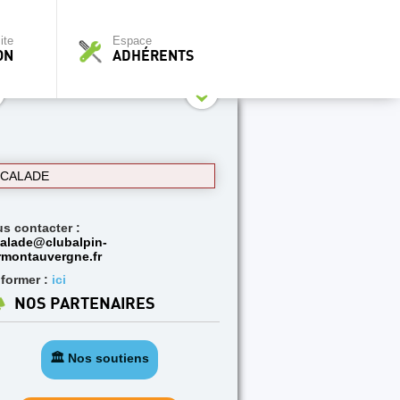
ite
Espace
ON
ADHÉRENTS
SCALADE
us contacter :
alade@clubalpin-
rmontauvergne.fr
nformer :
ici
NOS PARTENAIRES
🏛️ Nos soutiens