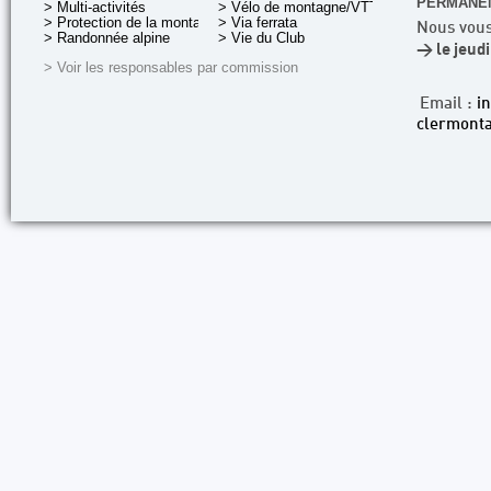
PERMANEN
> Multi-activités
> Vélo de montagne/VTT
> Protection de la montagne
> Via ferrata
Nous vous
> Randonnée alpine
> Vie du Club
> le jeud
> Voir les responsables par commission
Email :
i
clermonta