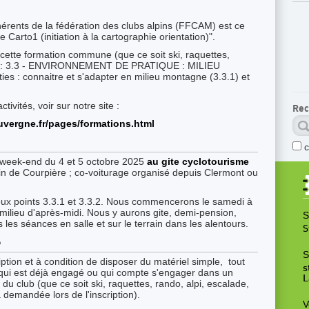
érents de la fédération des clubs alpins (FFCAM) est ce
e Carto1 (initiation à la cartographie orientation)".
 cette formation commune (que ce soit ski, raquettes,
tc.) : 3.3 - ENVIRONNEMENT DE PRATIQUE : MILIEU
 : connaitre et s'adapter en milieu montagne (3.3.1) et
ctivités, voir sur notre site :
Rec
uvergne.fr/pages/formations.html
e week-end du 4 et 5 octobre 2025
au gite cyclotourisme
in de Courpière ; co-voiturage organisé depuis Clermont ou
eux points 3.3.1 et 3.3.2. Nous commencerons le samedi à
milieu d'après-midi. Nous y aurons gite, demi-pension,
S
 les séances en salle et sur le terrain dans les alentours.
S
?
S
ription et à condition de disposer du matériel simple, tout
s
qui est déjà engagé ou qui compte s'engager dans un
L
s du club (que ce soit ski, raquettes, rando, alpi, escalade,
a demandée lors de l'inscription).
V