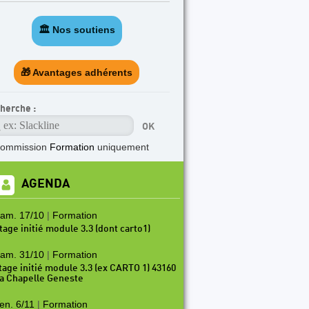
🏛️ Nos soutiens
🎁 Avantages adhérents
herche :
commission
Formation
uniquement
AGENDA
am. 17/10
|
Formation
tage initié module 3.3 (dont carto1)
am. 31/10
|
Formation
tage initié module 3.3 (ex CARTO 1) 43160
a Chapelle Geneste
en. 6/11
|
Formation