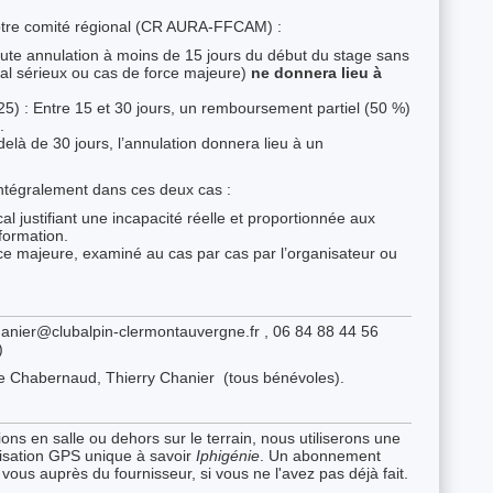
otre comité régional (CR AURA-FFCAM) :
ute annulation à moins de 15 jours du début du stage sans
cal sérieux ou cas de force majeure)
ne donnera lieu à
25) : Entre 15 et 30 jours, un remboursement partiel (50 %)
.
elà de 30 jours, l’annulation donnera lieu à un
intégralement dans ces deux cas :
cal justifiant une incapacité réelle et proportionnée aux
formation.
e majeure, examiné au cas par cas par l’organisateur ou
.chanier@clubalpin-clermontauvergne.fr , 06 84 88 44 56
)
ce Chabernaud, Thierry Chanier (tous bénévoles).
tions en salle ou dehors sur le terrain, nous utiliserons une
isation GPS unique à savoir
Iphigénie
. Un abonnement
vous auprès du fournisseur, si vous ne l'avez pas déjà fait.