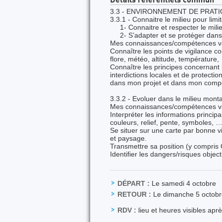
Détails référentiels commun
3.3 - ENVIRONNEMENT DE PRATI
3.3.1 - Connaitre le milieu pour lim
1- Connaitre et respecter le milie
2- S’adapter et se protéger dans l
Mes connaissances/compétences va
Connaître les points de vigilance c
flore, météo, altitude, température
Connaître les principes concernant l
interdictions locales et de protectio
dans mon projet et dans mon comp
3.3.2 - Evoluer dans le milieu mon
Mes connaissances/compétences va
Interpréter les informations princip
couleurs, relief, pente, symboles, …
Se situer sur une carte par bonne visi
et paysage.
Transmettre sa position (y compris
Identifier les dangers/risques object
DÉPART :
Le samedi 4 octobre
RETOUR :
Le dimanche 5 octobr
RDV :
lieu et heures visibles apr