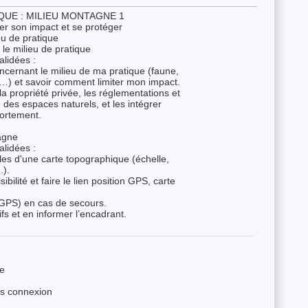
QUE : MILIEU MONTAGNE 1
iter son impact et se protéger
u de pratique
e milieu de pratique
lidées :
oncernant le milieu de ma pratique (faune,
, …) et savoir comment limiter mon impact.
a propriété privée, les réglementations et
n des espaces naturels, et les intégrer
ortement.
tagne
lidées :
ales d'une carte topographique (échelle,
.).
bilité et faire le lien position GPS, carte
 GPS) en cas de secours.
ifs et en informer l’encadrant.
e
ès connexion