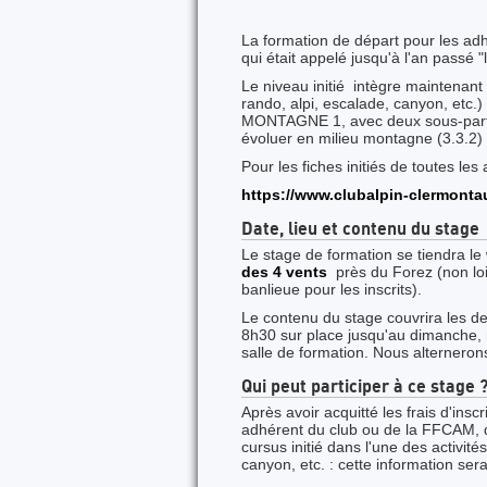
La formation de départ pour les adh
qui était appelé jusqu'à l'an passé "l
Le niveau initié intègre maintenant
rando, alpi, escalade, canyon, e
MONTAGNE 1, avec deux sous-parties
évoluer en milieu montagne (3.3.2)
Pour les fiches initiés de toutes les a
https://www.clubalpin-clermonta
Date, lieu et contenu du stage
Le stage de formation se tiendra l
des 4 vents
près du Forez (non lo
banlieue pour les inscrits).
Le contenu du stage couvrira les d
8h30 sur place jusqu'au dimanche, 
salle de formation. Nous alternerons
Qui peut participer à ce stage 
Après avoir acquitté les frais d'insc
adhérent du club ou de la FFCAM, 
cursus initié dans l'une des activité
canyon, etc. : cette information ser