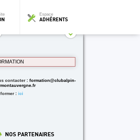
ite
Espace
ON
ADHÉRENTS
ORMATION
s contacter :
formation@clubalpin-
rmontauvergne.fr
nformer :
ici
NOS PARTENAIRES