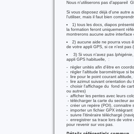
Nous n'utiliserons pas d'appareil 
Si vous disposez déjà d'une autre a
l'utiliser, mais il faut bien compren
1) tous les docs, diapos présen
la formation feront uniquement réf
montrerons aucune autre interface 
2) aucune aide ne pourra vous être
de votre appli GPS, si ce n'est pas
3) Si vous n'avez pas
Iphigénie
appli GPS habituelle, :
- régler unités afin d'être en co
- régler l'altitude barométrique si b
- lire pour le point courant altitud
- lire azimut suivant orientation du
- choisir l'affichage du fond de ca
ou autres)
- afficher les pentes avec leurs colo
- télécharger la carte du secteur a
- créer un repère (POI), connaitre 
- importer un fichier GPX intégrant 
- suivre l'itinéraire téléchargé (navi
- enregistrer sa trace lors de votre
pour revenir sur vos pas.