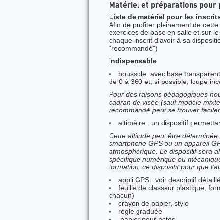
Matériel et préparations pour 
Liste de matériel pour les inscrit
Afin de profiter pleinement de cette
exercices de base en salle et sur le
chaque inscrit d'avoir à sa dispositi
"recommandé")
Indispensable
boussole avec base transparente
de 0 à 360 et, si possible, loupe inc
Pour des raisons pédagogiques nou
cadran de visée (sauf modèle mixte
recommandé peut se trouver facile
altimètre : un dispositif permettan
Cette altitude peut être déterminée p
smartphone GPS ou un appareil GPS.
atmosphérique. Le dispositif sera al
spécifique numérique ou mécanique (
formation, ce dispositif pour que l’a
appli GPS: voir descriptif détail
feuille de classeur plastique, fo
chacun)
crayon de papier, stylo
règle graduée
papier pour notes