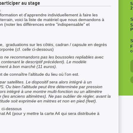
participer au stage
S
2
s
 formation et d'apprendre individuellement à faire les
S
 terrain, voici la liste de matériel que nous demandons à
on (noter les différences entre "indispensable" et
S
P
S
, graduations sur les côtés, cadran / capsule en degrés
F
orporée (cf. celle ci-dessous)
c
s ne recommandons pas les boussoles repliables avec
 contenant le descriptif précédent). Le modèle
ment à bon marché (11 euros).
t de connaître l’altitude du lieu où l’on est.
ar satellites. Le dispositif sera alors intégré à un
 Ou bien l’altitude peut être déterminée par pression
ors intégré à une montre multi-fonction ou un altimètre
les anciens altimètres). Ne pas oublier de régler, avant la
ltitude soit exprimée en mètres et non en pied (feet).
lé ci-dessous
rmat A4 (pour y mettre la carte A4 qui sera distribuée à