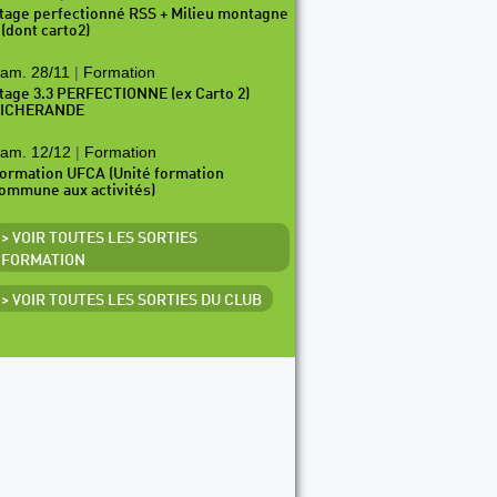
tage perfectionné RSS + Milieu montagne
 (dont carto2)
am. 28/11
|
Formation
tage 3.3 PERFECTIONNE (ex Carto 2)
ICHERANDE
am. 12/12
|
Formation
ormation UFCA (Unité formation
ommune aux activités)
> VOIR TOUTES LES SORTIES
FORMATION
> VOIR TOUTES LES SORTIES DU CLUB