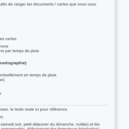
 afin de ranger les documents / cartes que nous vous
les cartes
phone
e par temps de pluie
 cartographie)
entuellement en temps de pluie
ax)
r
loses. le texte reste ici pour référence.
os.
 samedi soir, petit-déjeuner du dimanche, nuitée) et les
le, reprographie, défraiement des formateurs bénévoles),