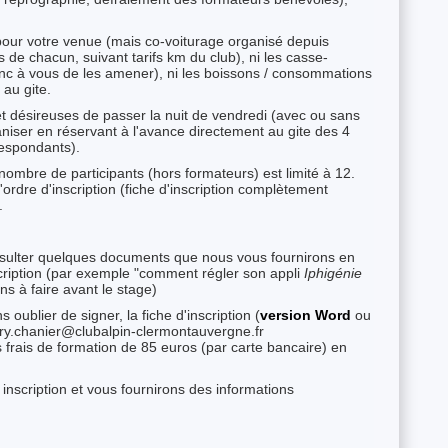
pour votre venue (mais co-voiturage organisé depuis
s de chacun, suivant tarifs km du club), ni les casse-
c à vous de les amener), ni les boissons / consommations
au gite.
t désireuses de passer la nuit de vendredi (avec ou sans
niser en réservant à l'avance directement au gite des 4
rrespondants).
ombre de participants (hors formateurs) est limité à 12.
'ordre d'inscription (fiche d'inscription complètement
.
nsulter quelques documents que nous vous fournirons en
scription (par exemple "comment régler son appli
Iphigénie
ns à faire avant le stage)
oublier de signer, la fiche d'inscription (
version Word
ou
erry.chanier@clubalpin-clermontauvergne.fr
s frais de formation de 85 euros (par carte bancaire) en
inscription et vous fournirons des informations