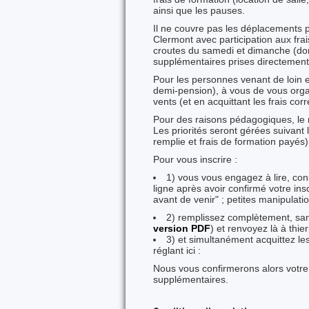
ainsi que les pauses.
Il ne couvre pas les déplacements 
Clermont avec participation aux frai
croutes du samedi et dimanche (don
supplémentaires prises directement 
Pour les personnes venant de loin e
demi-pension), à vous de vous orga
vents (et en acquittant les frais co
Pour des raisons pédagogiques, le n
Les priorités seront gérées suivant l
remplie et frais de formation payés)
Pour vous inscrire :
1) vous vous engagez à lire, co
ligne après avoir confirmé votre in
avant de venir" ; petites manipulatio
2) remplissez complètement, sans 
version PDF
) et renvoyez là à thi
3) et simultanément acquittez le
réglant ici :
Nous vous confirmerons alors votre 
supplémentaires.