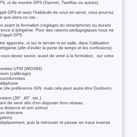
GPS, ni de montre GPS (Garmin, TwoNav ou autres).
ppli GPS et avez l'habitude de vous en servir, vous pourrez
dre que dans ce cas :
tés avant la formation (réglages du smartphone) ou durant
érence à
Iphigénie
. Pour des raisons pédagogiques nous ne
d'appli GPS.
 apportée, ni sur le terrain ni en salle, dans l'utilisation
Iphigénie
(afin d'éviter la perte de temps et les confusions).
, vous devez savoir, avant de venir à la formation, sur votre
ordonnées UTM (WGS84)
esoin (calibrage)
e, coordonnées
 téléphone
rte (de préférence IGN, mais cela peut aussi être Outdoors
ration (30°, 40°, etc.)
vant de venir afin d'en disposer hors réseau
sa distance et son azimut
un itinéraire
gation)
 déplacement, puis la retrouver et passer en trace inverse