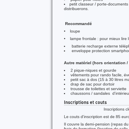
petit classeur / porte-documents
distribuerons.
Recommandé
• loupe
• lampe frontale : pour mieux lire 
batterie recharge externe télé
enveloppe protection smartphon
Autre matériel (hors orientation /
2 pique-niques et gourde
vêtements pour rando facile, év
petit sac à dos (15 à 30 litres m
drap de sac pour dortoir
trousse de toilettes et serviette
chaussons / sandales d'intérieu
Inscriptions et couts
Inscriptions c
Le couts d'inscription est de 85 eur
Il couvre la demi-pension (repas du
frais de formation (location de sal