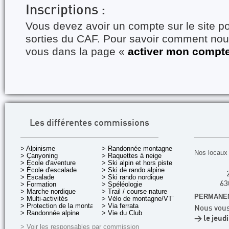
Inscriptions :
Vous devez avoir un compte sur le site po
sorties du CAF. Pour savoir comment nous
vous dans la page «
activer mon compt
Les différentes commissions
> Alpinisme
> Randonnée montagne
Nos locaux 
> Canyoning
> Raquettes à neige
> École d'aventure
> Ski alpin et hors piste
> École d'escalade
> Ski de rando alpine
> Escalade
> Ski rando nordique
> Formation
> Spéléologie
63
> Marche nordique
> Trail / course nature
PERMANEN
> Multi-activités
> Vélo de montagne/VTT
> Protection de la montagne
> Via ferrata
Nous vous
> Randonnée alpine
> Vie du Club
> le jeud
> Voir les responsables par commission