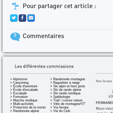
Pour partager cet article :
0
Commentaires
Les différentes commissions
> Alpinisme
> Randonnée montagne
Nos locaux 
> Canyoning
> Raquettes à neige
> École d'aventure
> Ski alpin et hors piste
> École d'escalade
> Ski de rando alpine
> Escalade
> Ski rando nordique
> Formation
> Spéléologie
63
> Marche nordique
> Trail / course nature
PERMANEN
> Multi-activités
> Vélo de montagne/VTT
> Protection de la montagne
> Via ferrata
Nous vous
> Randonnée alpine
> Vie du Club