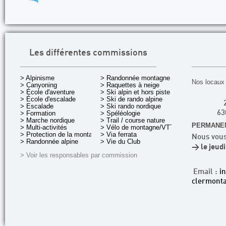
Les différentes commissions
> Alpinisme
> Randonnée montagne
Nos locaux 
> Canyoning
> Raquettes à neige
> École d'aventure
> Ski alpin et hors piste
> École d'escalade
> Ski de rando alpine
> Escalade
> Ski rando nordique
> Formation
> Spéléologie
63
> Marche nordique
> Trail / course nature
PERMANEN
> Multi-activités
> Vélo de montagne/VTT
> Protection de la montagne
> Via ferrata
Nous vous
> Randonnée alpine
> Vie du Club
> le jeud
> Voir les responsables par commission
Email :
i
clermonta