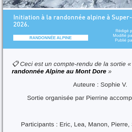
Initiation à la randonnée alpine à Super
2026.
Rédigé 
Modifié p
RANDONNÉE ALPINE
Publié p
📋 Ceci est un compte-rendu de la sortie 
randonnée Alpine au Mont Dore
»
Auteure : Sophie V.
Sortie organisée par Pierrine accom
Participants : Eric, Lea, Manon, Pierre, 