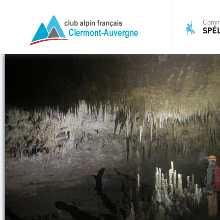
Commi
SPÉ