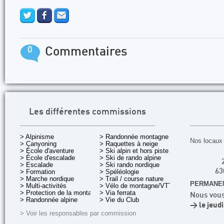
0
Commentaires
Les différentes commissions
> Alpinisme
> Randonnée montagne
Nos locaux 
> Canyoning
> Raquettes à neige
> École d'aventure
> Ski alpin et hors piste
> École d'escalade
> Ski de rando alpine
> Escalade
> Ski rando nordique
> Formation
> Spéléologie
63
> Marche nordique
> Trail / course nature
PERMANEN
> Multi-activités
> Vélo de montagne/VTT
> Protection de la montagne
> Via ferrata
Nous vous
> Randonnée alpine
> Vie du Club
> le jeud
> Voir les responsables par commission