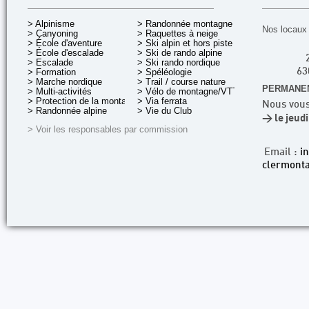
> Alpinisme
> Randonnée montagne
Nos locaux 
> Canyoning
> Raquettes à neige
> École d'aventure
> Ski alpin et hors piste
> École d'escalade
> Ski de rando alpine
> Escalade
> Ski rando nordique
> Formation
> Spéléologie
63
> Marche nordique
> Trail / course nature
PERMANEN
> Multi-activités
> Vélo de montagne/VTT
> Protection de la montagne
> Via ferrata
Nous vous
> Randonnée alpine
> Vie du Club
> le jeud
> Voir les responsables par commission
Email :
i
clermonta