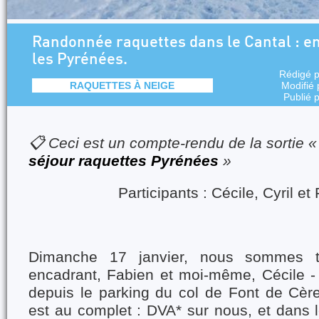
Randonnée raquettes dans le Cantal : e
les Pyrénées.
Rédigé 
RAQUETTES À NEIGE
Modifié
Publié 
📋 Ceci est un compte-rendu de la sortie 
séjour raquettes Pyrénées
»
Participants : Cécile, Cyril et
Dimanche 17 janvier, nous sommes tro
encadrant, Fabien et moi-même, Cécile - 
depuis le parking du col de Font de Cèr
est au complet : DVA* sur nous, et dans l