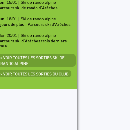
en. 15/01
|
Ski de rando alpine
arcours ski de rando d'Arèches
un. 18/01
|
Ski de rando alpine
 jours de plus - Parcours ski d'Arèches
er. 20/01
|
Ski de rando alpine
arcours ski d'Arèches trois derniers
ours
> VOIR TOUTES LES SORTIES SKI DE
RANDO ALPINE
> VOIR TOUTES LES SORTIES DU CLUB