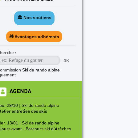
🏛️ Nos soutiens
🎁 Avantages adhérents
herche :
commission
Ski de rando alpine
quement
AGENDA
eu. 29/10
|
Ski de rando alpine
telier entretien des skis
er. 13/01
|
Ski de rando alpine
 jours avant - Parcours ski d'Arèches