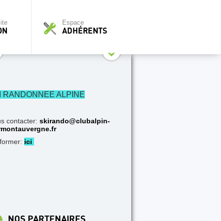
ite
Espace
ON
ADHÉRENTS
I RANDONNEE ALPINE
s contacter:
skirando@clubalpin-
rmontauvergne.fr
nformer:
ici
NOS PARTENAIRES