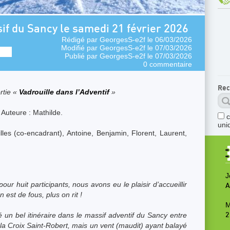
if du Sancy le samedi 21 février 2026
Rédigé par
GeorgesS-e2f
le 06/03/2026
Modifié par
GeorgesS-e2f
le 07/03/2026
Publié par
GeorgesS-e2f
le 07/03/2026
0 commentaire
Rec
rtie «
Vadrouille dans l’Adventif
»
Auteure : Mathilde.
uni
illes (co-encadrant), Antoine, Benjamin, Florent, Laurent,
J
pour huit participants, nous avons eu le plaisir d’accueillir
A
 est de fous, plus on rit !
M
é un bel itinéraire dans le massif adventif du Sancy entre
2
e la Croix Saint-Robert, mais un vent (maudit) ayant balayé