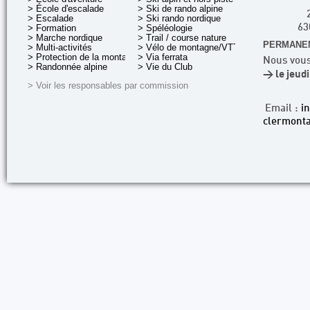
> École d'escalade
> Ski de rando alpine
> Escalade
> Ski rando nordique
> Formation
> Spéléologie
63
> Marche nordique
> Trail / course nature
PERMANEN
> Multi-activités
> Vélo de montagne/VTT
> Protection de la montagne
> Via ferrata
Nous vous
> Randonnée alpine
> Vie du Club
> le jeud
> Voir les responsables par commission
Email :
i
clermonta