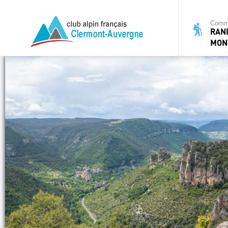
Commi
RAN
MON