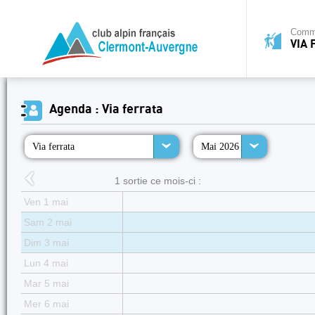
Commi
VIA 
Agenda : Via ferrata
Via ferrata
Mai 2026
1 sortie ce mois-ci :
Ven 1 mai
Sam 2 mai
Dim 3 mai
Lun 4 mai
Mar 5 mai
Mer 6 mai