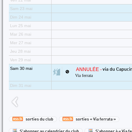
Ven 22 mai
Sam 23 mai
Dim 24 mai
Lun 25 mai
Mar 26 mai
Mer 27 mai
Jeu 28 mai
Ven 29 mai
Sam 30 mai
ANNULÉE -
via du Capuci
🚫
Via ferrata
Dim 31 mai
sorties du club
sorties « Via ferrata »
S'abonner au calendrier du club
S'abonner à « Via fe