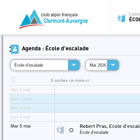
Commi
ÉCO
Agenda : École d'escalade
École d'escalade
Mai 2026
5 sorties ce mois-ci :
Ven 1 mai
Sam 2 mai
Dim 3 mai
Lun 4 mai
Mar 5 mai
Robert Pras, Ecole d'esca
⚪
École d'escalade