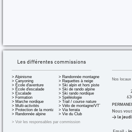
Les différentes commissions
> Alpinisme
> Randonnée montagne
Nos locaux 
> Canyoning
> Raquettes à neige
> École d'aventure
> Ski alpin et hors piste
> École d'escalade
> Ski de rando alpine
> Escalade
> Ski rando nordique
> Formation
> Spéléologie
63
> Marche nordique
> Trail / course nature
PERMANEN
> Multi-activités
> Vélo de montagne/VTT
> Protection de la montagne
> Via ferrata
Nous vous
> Randonnée alpine
> Vie du Club
> le jeud
> Voir les responsables par commission
Email :
i